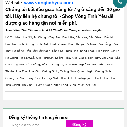
Website:
www.vongtinhyeu.com
Chúng tôi bắt đầu giao hàng từ 7 giờ sáng đến 10 giờ
tối. Hãy liên hệ chúng tôi - Shop Vòng Tình Yêu để
được giao hàng tận nơi miễn phí.
Shop Vòng Tình Yêu có mặt tại 64 Tỉnh/Thành Trong cả nước bao gồm:
Hồ Chí Minh, Hà Nội, An Giang, Vũng Tàu, Bạc Liêu, Bắc Kạn, Bắc Giang, Bắc Ninh,
Bến Tre, Bình Dương, Bình Định, Bình Phước, Bình Thuận, Cà Mau, Cao Bằng, Cần
Thơ, Đà Nẵng, Đắk Lắk,Đắk Nông, Đồng Nai, Biên Hòa, Đồng Tháp, Điện Biên, Gia Lai,
Hà Giang, Hà Nam,Sài Gòn, TPHCM, Khánh Hòa, Kiên Giang, Kon Tum, Lai Châu, Lào
Cai, Lạng Sơn, Lâm Đồng, Đà Lạt, Long An, Nam Định, Nghệ An, Ninh Bình, Ninh
Thuận, Phú Thọ, Phú Yên, Quảng Bình, Quảng Nam, Quảng Ngãi, Quảng Ninh,
Quảng Trị, Sóc Trăng, Sơn La, Tây Ninh, Thái Bình, Thái Nguyên, Thanh Hóa, Huế,
Tiền Giang, Trà Vinh, Tuyên Quang, Vĩnh Long, Vĩnh Phúc, Yên Bái,...
Đăng ký thông tin khuyến mãi
Đăng ký