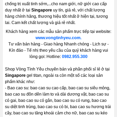
chống trị xuất tinh sớm,...cho nam giới, nữ giới cao cấp
duy nhất ở tại
Singapore
uy tín, giá rẻ, với chất lượng
hàng chính hãng, thương hiệu tốt nhất ở hiện tại, tương
lai. Cam kết chất lượng và giá rẻ nhất.
Khách hàng xem các mẫu sản phẩm trực tiếp tại website:
www.vongtinhyeu.com.
Tư vấn bán hàng - Giao hàng Nhanh chóng - Lịch sự -
Kín đáo - Tế nhị theo yêu cầu của quý khách hàng vui
lòng gọi: Hotline:
0982.955.300
Shop Vòng Tình Yêu chuyên bán và phân phối sỉ lẻ ở tại
Singapore
gel titan, ngoài ra còn một số các loại sản
phẩm khác như:
- Bao cao su: bao cao su cao cấp, bao cao su siêu mỏng,
bao cao su đôn dên làm to và dài dương vật, bao cao su
có gai, bao cao su có gân, bao cao su có rung, bao cao
su diệt tinh trùng, bao cao su có bi, bao cao su hương trái
cây, bao cao su tăng khoái cảm cho nữ, bao cao su kéo