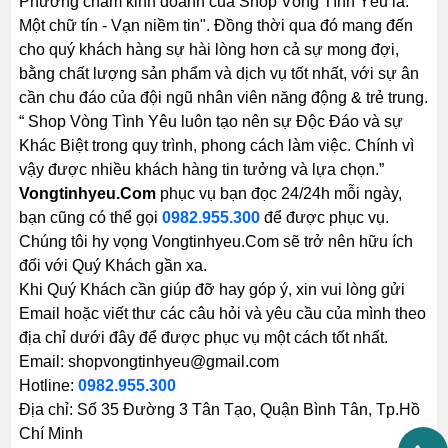
Phương châm kinh doanh của Shop Vòng Tình Yêu là: "
Một chữ tín - Vạn niềm tin". Đồng thời qua đó mang đến
cho quý khách hàng sự hài lòng hơn cả sự mong đợi,
bằng chất lượng sản phẩm và dịch vụ tốt nhất, với sự ân
cần chu đáo của đội ngũ nhân viên năng động & trẻ trung.
“ Shop Vòng Tình Yêu luôn tạo nên sự Độc Đáo và sự
Khác Biệt trong quy trình, phong cách làm việc. Chính vì
vậy được nhiều khách hàng tin tưởng và lựa chọn.”
Vongtinhyeu.Com
phục vụ bạn đọc 24/24h mỗi ngày,
bạn cũng có thể gọi
0982.955.300
để được phục vụ.
Chúng tôi hy vọng Vongtinhyeu.Com sẽ trở nên hữu ích
đối với Quý Khách gần xa.
Khi Quý Khách cần giúp đỡ hay góp ý, xin vui lòng gửi
Email hoặc viết thư các câu hỏi và yêu cầu của mình theo
địa chỉ dưới đây để được phục vụ một cách tốt nhất.
Email: shopvongtinhyeu@gmail.com
Hotline:
0982.955.300
Địa chỉ: Số 35 Đường 3 Tân Tạo, Quận Bình Tân, Tp.Hồ
Chí Minh