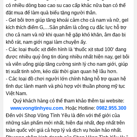
có nhiều dòng bao cao su cao cấp khác nữa bạn có thể
đặt mua để làm quà biếu tặng người thân.
- Gel bôi trơn giúp tăng khoái cảm cho cả nam và nữ, gel
kích thích điểm G,…Sản phẩm là công cụ đắc lực hỗ trợ
cho cả nam và nữ khi quan hệ gặp khó khăn, âm đạo bị
khô rát, nam giới ngại làm chuyện ấy.
- Các loại thuốc xịt điển hình là ‘thuốc xịt stud 100‘ đang
được nhiều quý ông tin dùng nhiều nhất hiện nay, gel bôi
và viên uống giúp tăng cường sinh lý cho nam giới, giúp
trị xuất tinh sớm, kéo dài thời gian quan hệ lâu hơn.
- Các loại đồ chơi người lớn chính hãng hỗ trợ quan hệ
tình dục lành mạnh và phù hợp với thuần phong mỹ tục
Việt Nam.
Quý khách hàng có thể tham khảo thêm tại website:
www.vongtinhyeu.com
. Hoặc Hotline:
0982.955.300
Đến với Shop Vòng Tình Yêu là đến với thế giới của
những sản phẩm mới nhất, hiện đại nhất, đẹp nhất trên
toàn quốc với giá cả hợp lý và dịch vụ hoàn hảo nhất.