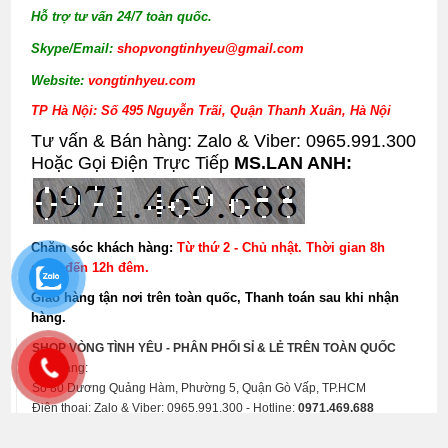
Hỗ trợ tư vấn 24/7 toàn quốc.
Skype/Email:
shopvongtinhyeu@gmail.com
Website:
vongtinhyeu.com
TP Hà Nội: Số 495 Nguyễn Trãi, Quận Thanh Xuân, Hà Nội
Tư vấn & Bán hàng: Zalo & Viber: 0965.991.300
Hoặc Gọi Điện Trực Tiếp
MS.LAN ANH:
Chăm sóc khách hàng:
Từ thứ 2 - Chủ nhật. Thời gian 8h
sáng đến 12h đêm.
Giao hàng tận nơi trên toàn quốc, Thanh toán sau khi nhận
hàng.
SHOP VÒNG TÌNH YÊU - PHÂN PHỐI SỈ & LẺ TRÊN TOÀN QUỐC
Kho hàng:
Số 80 Dương Quảng Hàm, Phường 5, Quận Gò Vấp, TP.HCM
Điện thoại: Zalo & Viber: 0965.991.300 - Hotline:
0971.469.688
0.033895969390869