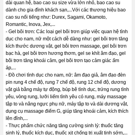
dài quan hệ, bao cao su size vừa lớn nhỏ, bao cao su
dành cho gia đình khách sạn,...Với các thương hiệu bao
cao su nổi tiếng như: Durex, Sagami, Okamoto,
Romantic, Inova, Jex,...
- Gel bôi trơn: Các loại gel bôi trơn giúp việc quan hệ tình
dục cho nam, nữ một cách dễ dàng như: gel bôi trơn tăng
kích thước dương vật, gel bôi trơn massage, gel bôi trơn
bạc hà, gel bôi trơn hương thơm, gel se khít âm đạo, gel
bôi trơn tăng khoái cảm, gel bôi trơn tạo cảm giác ấm
áp,...
- Đồ chơi tình dục cho nam, nữ: âm đạo giả, âm đạo đèn
pin rung 4 chế độ, rung 7 chế độ, rung 12 chế độ, dương
vật giả bằng máy tự động, búp bê tình dục, trứng rung tình
yêu, vòng rung, lưỡi liếm tình yêu có rung, máy massage
tập to và nâng ngực phụ nữ, máy tập to và dài dương vật,
dụng cụ massage điểm G, giúp tăng khoái cảm, kích thích
lên đỉnh,...
- Thực phẩm chức năng tăng cường sinh lý: thuốc tăng
sinh lý, thuốc kích dục, thuốc xịt chống trị xuất tinh sớm,...