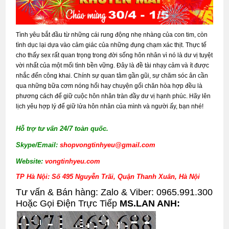
Tình yêu bắt đầu từ những cái rung động nhẹ nhàng của con tim, còn
tình dục lại dựa vào cảm giác của những đụng chạm xác thịt. Thực tế
cho thấy sex rất quan trọng trong đời sống hôn nhân vì nó là dư vị tuyệt
vời nhất của một mối tình bền vững. Đây là đề tài nhạy cảm và ít được
nhắc đến công khai. Chính sự quan tâm gần gũi, sự chăm sóc ân cần
qua những bữa cơm nóng hổi hay chuyện gối chăn hòa hợp đều là
phương cách để giữ cuộc hôn nhân tràn đầy dư vị hạnh phúc. Hãy lên
lịch yêu hợp lý để giữ lửa hôn nhân của mình và người ấy, bạn nhé!
Hỗ trợ tư vấn 24/7 toàn quốc.
Skype/Email:
shopvongtinhyeu@gmail.com
Website:
vongtinhyeu.com
TP Hà Nội: Số 495 Nguyễn Trãi, Quận Thanh Xuân, Hà Nội
Tư vấn & Bán hàng: Zalo & Viber: 0965.991.300
Hoặc Gọi Điện Trực Tiếp
MS.LAN ANH: