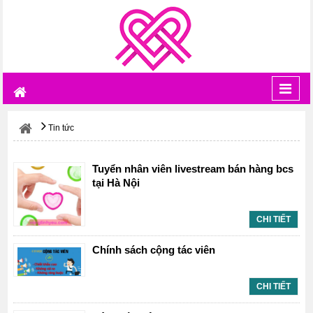
Toggl
navig
Tin tức
Tuyển nhân viên livestream bán hàng bcs
tại Hà Nội
CHI TIẾT
Chính sách cộng tác viên
CHI TIẾT