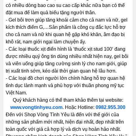
có nhiều dòng bao cao su cao cấp khác nữa bạn có thể
đặt mua để làm quà biếu tặng người thân.
- Gel bôi trơn giúp tăng khoái cảm cho cả nam và nữ, gel
kích thích điểm G,…Sản phẩm là công cụ đắc lực hỗ trợ
cho cả nam và nữ khi quan hệ gặp khó khăn, âm đạo bị
khô rát, nam giới ngại làm chuyện ấy.
- Các loại thuốc xịt điển hình là ‘thuốc xịt stud 100‘ đang
được nhiều quý ông tin dùng nhiều nhất hiện nay, gel bôi
và viên uống giúp tăng cường sinh lý cho nam giới, giúp
trị xuất tinh sớm, kéo dài thời gian quan hệ lâu hơn.
- Các loại đồ chơi người lớn chính hãng hỗ trợ quan hệ
tình dục lành mạnh và phù hợp với thuần phong mỹ tục
Việt Nam.
Quý khách hàng có thể tham khảo thêm tại website:
www.vongtinhyeu.com
. Hoặc Hotline:
0982.955.300
Đến với Shop Vòng Tình Yêu là đến với thế giới của
những sản phẩm mới nhất, hiện đại nhất, đẹp nhất trên
toàn quốc với giá cả hợp lý và dịch vụ hoàn hảo nhất.