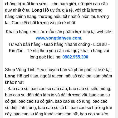
chống trị xuất tinh sớm,...cho nam giới, nữ giới cao cấp
duy nhất ở tại
Long Hồ
uy tín, giá rẻ, với chất lượng
hàng chính hãng, thương hiệu tốt nhất ở hiện tại, tương
lai. Cam kết chất lượng và giá rẻ nhất.
Khách hàng xem các mẫu sản phẩm trực tiếp tại website:
www.vongtinhyeu.com.
Tư vấn bán hàng - Giao hàng Nhanh chóng - Lịch sự -
Kín đáo - Tế nhị theo yêu cầu của quý khách hàng vui
lòng gọi: Hotline:
0982.955.300
Shop Vòng Tình Yêu chuyên bán và phân phối sỉ lẻ ở tại
Long Hồ
gel titan, ngoài ra còn một số các loại sản phẩm
khác như:
- Bao cao su: bao cao su cao cấp, bao cao su siêu mỏng,
bao cao su đôn dên làm to và dài dương vật, bao cao su
có gai, bao cao su có gân, bao cao su có rung, bao cao
su diệt tinh trùng, bao cao su có bi, bao cao su hương trái
cây, bao cao su tăng khoái cảm cho nữ, bao cao su kéo