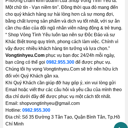
Phương châm kinh doanh của Shop Vòng Tình Yêu là: "
Một chữ tín - Vạn niềm tin". Đồng thời qua đó mang đến
cho quý khách hàng sự hài lòng hơn cả sự mong đợi,
bằng chất lượng sản phẩm và dịch vụ tốt nhất, với sự ân
cần chu đáo của đội ngũ nhân viên năng động & trẻ trung.
“ Shop Vòng Tình Yêu luôn tạo nên sự Độc Đáo và sự
Khác Biệt trong quy trình, phong cách làm việc. Chính vì
vậy được nhiều khách hàng tin tưởng và lựa chọn.”
Vongtinhyeu.Com
phục vụ bạn đọc 24/24h mỗi ngày,
bạn cũng có thể gọi
0982.955.300
để được phục vụ.
Chúng tôi hy vọng Vongtinhyeu.Com sẽ trở nên hữu ích
đối với Quý Khách gần xa.
Khi Quý Khách cần giúp đỡ hay góp ý, xin vui lòng gửi
Email hoặc viết thư các câu hỏi và yêu cầu của mình theo
địa chỉ dưới đây để được phục vụ một cách tốt nhất.
Email: shopvongtinhyeu@gmail.com
Hotline:
0982.955.300
Địa chỉ: Số 35 Đường 3 Tân Tạo, Quận Bình Tân, Tp.Hồ
Chí Minh