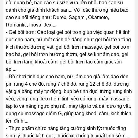
dài quan hệ, bao cao su size vừa lớn nhỏ, bao cao su
dành cho gia đình khách sạn,...Với các thương hiệu bao
cao su nổi tiếng như: Durex, Sagami, Okamoto,
Romantic, Inova, Jex,...
- Gel bôi trơn: Các loại gel bôi trơn giúp việc quan hệ tình
dục cho nam, nữ một cách dễ dàng như: gel bôi trơn tăng
kích thước dương vật, gel bôi trơn massage, gel bôi trơn
bạc hà, gel bôi trơn hương thơm, gel se khít âm đạo, gel
bôi trơn tăng khoái cảm, gel bôi trơn tạo cảm giác ấm
áp,...
- Đồ chơi tình dục cho nam, nữ: âm đạo giả, âm đạo đèn
pin rung 4 chế độ, rung 7 chế độ, rung 12 chế độ, dương
vật giả bằng máy tự động, búp bê tình dục, trứng rung tình
yêu, vòng rung, lưỡi liếm tình yêu có rung, máy massage
tập to và nâng ngực phụ nữ, máy tập to và dài dương vật,
dụng cụ massage điểm G, giúp tăng khoái cảm, kích thích
lên đỉnh,...
- Thực phẩm chức năng tăng cường sinh lý: thuốc tăng
sinh lý, thuốc kích dục, thuốc xịt chống trị xuất tinh sớm,...