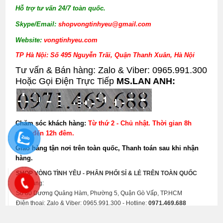
Hỗ trợ tư vấn 24/7 toàn quốc.
Skype/Email:
shopvongtinhyeu@gmail.com
Website:
vongtinhyeu.com
TP Hà Nội: Số 495 Nguyễn Trãi, Quận Thanh Xuân, Hà Nội
Tư vấn & Bán hàng: Zalo & Viber: 0965.991.300
Hoặc Gọi Điện Trực Tiếp
MS.LAN ANH:
Chăm sóc khách hàng:
Từ thứ 2 - Chủ nhật. Thời gian 8h
sáng đến 12h đêm.
Giao hàng tận nơi trên toàn quốc, Thanh toán sau khi nhận
hàng.
SHOP VÒNG TÌNH YÊU - PHÂN PHỐI SỈ & LẺ TRÊN TOÀN QUỐC
Kho hàng:
Số 80 Dương Quảng Hàm, Phường 5, Quận Gò Vấp, TP.HCM
Điện thoại: Zalo & Viber: 0965.991.300 - Hotline:
0971.469.688
0.023395776748657