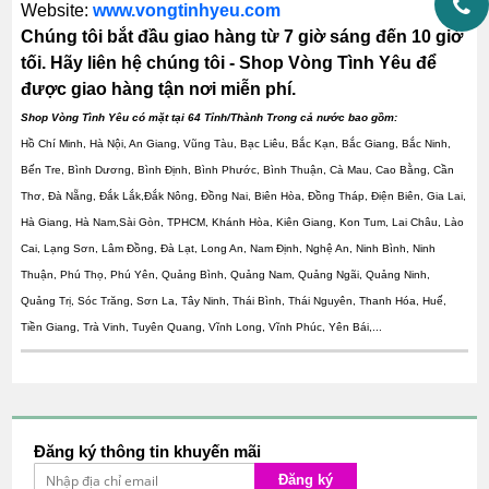
Website:
www.vongtinhyeu.com
Chúng tôi bắt đầu giao hàng từ 7 giờ sáng đến 10 giờ
tối. Hãy liên hệ chúng tôi - Shop Vòng Tình Yêu để
được giao hàng tận nơi miễn phí.
Shop Vòng Tình Yêu có mặt tại 64 Tỉnh/Thành Trong cả nước bao gồm:
Hồ Chí Minh, Hà Nội, An Giang, Vũng Tàu, Bạc Liêu, Bắc Kạn, Bắc Giang, Bắc Ninh,
Bến Tre, Bình Dương, Bình Định, Bình Phước, Bình Thuận, Cà Mau, Cao Bằng, Cần
Thơ, Đà Nẵng, Đắk Lắk,Đắk Nông, Đồng Nai, Biên Hòa, Đồng Tháp, Điện Biên, Gia Lai,
Hà Giang, Hà Nam,Sài Gòn, TPHCM, Khánh Hòa, Kiên Giang, Kon Tum, Lai Châu, Lào
Cai, Lạng Sơn, Lâm Đồng, Đà Lạt, Long An, Nam Định, Nghệ An, Ninh Bình, Ninh
Thuận, Phú Thọ, Phú Yên, Quảng Bình, Quảng Nam, Quảng Ngãi, Quảng Ninh,
Quảng Trị, Sóc Trăng, Sơn La, Tây Ninh, Thái Bình, Thái Nguyên, Thanh Hóa, Huế,
Tiền Giang, Trà Vinh, Tuyên Quang, Vĩnh Long, Vĩnh Phúc, Yên Bái,...
Đăng ký thông tin khuyến mãi
Đăng ký