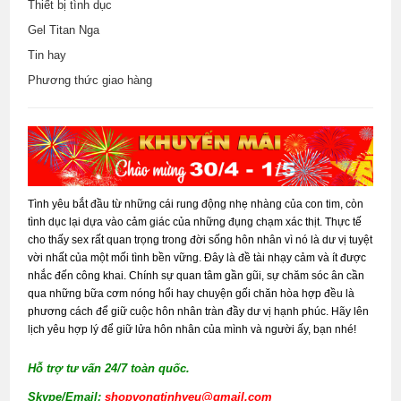
Thiết bị tình dục
Gel Titan Nga
Tin hay
Phương thức giao hàng
Tình yêu bắt đầu từ những cái rung động nhẹ nhàng của con tim, còn
tình dục lại dựa vào cảm giác của những đụng chạm xác thịt. Thực tế
cho thấy sex rất quan trọng trong đời sống hôn nhân vì nó là dư vị tuyệt
vời nhất của một mối tình bền vững. Đây là đề tài nhạy cảm và ít được
nhắc đến công khai. Chính sự quan tâm gần gũi, sự chăm sóc ân cần
qua những bữa cơm nóng hổi hay chuyện gối chăn hòa hợp đều là
phương cách để giữ cuộc hôn nhân tràn đầy dư vị hạnh phúc. Hãy lên
lịch yêu hợp lý để giữ lửa hôn nhân của mình và người ấy, bạn nhé!
Hỗ trợ tư vấn 24/7 toàn quốc.
Skype/Email:
shopvongtinhyeu@gmail.com