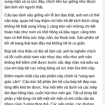
sung mãn và ra sức đẩy, chịch liên tục giống như được
làm tình với người thật.
Cấu tạo rãnh sâu giống với lỗ âm đạo thật, anh em có thể
nắn bóp, quan hệ hay thậm chí hôn hít để kích thích cũng
không hề thất vọng.Vòng 1 căng tròn với những chi tiết
hoàn hảo như núm vú nhỏ hồng và bầu ngực căng tròn
bạn có thể thỏa sức bóp, nắn, bú thoải mái. Sản phẩm sẽ
trở về trạng thái ban đầu mà không hề bị co giãn.
Búp bê nửa thân có đùi
sẽ làm các anh bị nghiện chịch
và lôi cuốn phái nam vào nhục dục nếu như anh nào
không thể kiềm chế được trước sắc đẹp mặn mà kiêu sa
của em búp bê cực nóng bỏng và rực tràn lửa tình này.
Điểm mạnh nhất của sản phẩm này chính là “vùng tam
giác cấm”. Cấu trúc bộ phận âm hộ của búp bê đẹp nao
lòng đến khó tin được. Hai môi trên và dưới và các mép
âm đạo hồng hào, cuốn hút như mời gọi. Tất cả từng bộ
phận y hệt từng chi tiết một với một cô em chân dài da
trắng cùng 3 vòng thon thả. Các nếp nhăn, các đường