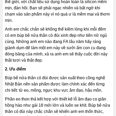
thế giới, với chất liệu sử dụng hoàn toàn là silicon mềm
mịn, đàn hồi. Bạn sẽ phải ngạc nhiên và bất ngờ khi
chạm vào sản phẩm này vì nó quá ư là mềm mại và thơm
mịn.
Anh em chắc chắn sẽ không thể kiềm lòng khi mỗi đêm
có em búp bê nửa thân có đùi xinh đẹp như tiên nữ ngủ
cùng. Những anh em nào đang FA lâu năm hãy ráng
giành dụm để làm một em này về sưởi ấm con cu đang
đóng băng của mình, xả ra anh em sẽ thấy cuộc đời này
thật tươi và thật đẹp.
2. Ưu điểm
Búp bê nửa thân có đùi được sản xuất theo công nghệ
Nhật Bản nên sản phẩm được làm chính xác đến từng
chi tiết: từ eo, mông, ngực khu vực âm đạo, hậu môn.
Phần eo thon thả kết hợp với thiết kế lỗ âm đạo co giãn
hồng hào như gái 18 mới lớn và luôn se khít. Búp bê nửa
thân có đùi này chắc chắn sẽ khiến anh em thổn thức,