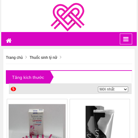
Toggl
navig
Trang chủ
Thuốc sinh lý nữ
Tăng kích thước
5