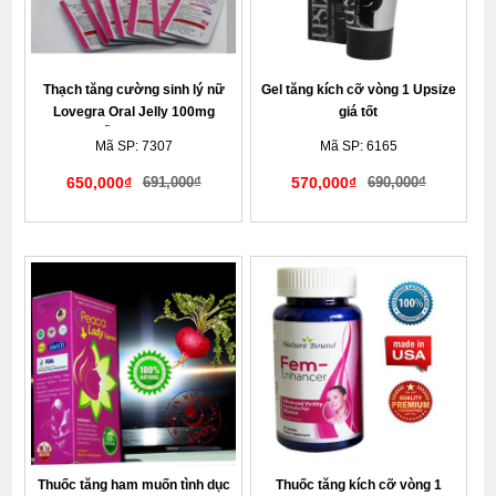
Thạch tăng cường sinh lý nữ
Gel tăng kích cỡ vòng 1 Upsize
Lovegra Oral Jelly 100mg
giá tốt
100mg Ấn Độ chính hãng
Mã SP: 7307
Mã SP: 6165
650,000₫
691,000₫
570,000₫
690,000₫
Giao hàng kín đáo tế nhị
Giao hàng kín đáo tế nhị
Thuốc tăng ham muốn tình dục
Thuốc tăng kích cỡ vòng 1