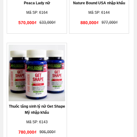
Peaca Lady nữ
Nature Bound USA nhập khẩu
Mã SP: 6164
Mã SP: 6144
570,000₫
633,000₫
880,000₫
977,000₫
Giao hàng kín đáo tế nhị
Giao hàng kín đáo tế nhị
Thuốc tăng sinh lý nữ Get Shape
Mỹ nhập khẩu
Mã SP: 6143
780,000₫
906,000₫