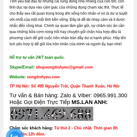
Tình yêu bắt đầu từ những cái rung động nhẹ nhàng của con tim, còn
tình dục lại dựa vào cảm giác của những đụng chạm xác thịt. Thực tế
cho thấy sex rất quan trọng trong đời sống hôn nhân vì nó là dư vị tuyệt
vời nhất của một mối tình bền vững. Đây là đề tài nhạy cảm và ít được
nhắc đến công khai. Chính sự quan tâm gần gũi, sự chăm sóc ân cần
qua những bữa cơm nóng hổi hay chuyện gối chăn hòa hợp đều là
phương cách để giữ cuộc hôn nhân tràn đầy dư vị hạnh phúc. Hãy lên
lịch yêu hợp lý để giữ lửa hôn nhân của mình và người ấy, bạn nhé!
Hỗ trợ tư vấn 24/7 toàn quốc.
Skype/Email:
shopvongtinhyeu@gmail.com
Website:
vongtinhyeu.com
TP Hà Nội: Số 495 Nguyễn Trãi, Quận Thanh Xuân, Hà Nội
Tư vấn & Bán hàng: Zalo & Viber: 0965.991.300
Hoặc Gọi Điện Trực Tiếp
MS.LAN ANH:
Chăm sóc khách hàng:
Từ thứ 2 - Chủ nhật. Thời gian 8h
sáng đến 12h đêm.