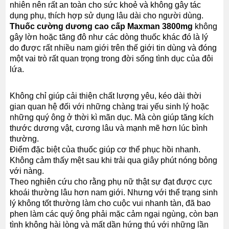
nhiên nên rất an toàn cho sức khoẻ và không gây tác
dụng phụ, thích hợp sử dụng lâu dài cho người dùng.
Thuốc cường dương cao cấp Maxman 3800mg
không
gây lờn hoặc tăng đô như các dòng thuốc khác đó là lý
do được rất nhiều nam giới trên thế giới tin dùng và đóng
một vai trò rất quan trọng trong đời sống tình dục của đôi
lứa.
Không chỉ giúp cải thiện chất lượng yêu, kéo dài thời
gian quan hệ đối với những chàng trai yếu sinh lý hoặc
những quý ông ở thời kì mãn dục. Mà còn giúp tăng kích
thước dương vật, cương lâu và mạnh mẽ hơn lúc bình
thường.
Điểm đặc biệt của thuốc giúp cơ thể phục hồi nhanh.
Không cảm thấy mệt sau khi trải qua giây phút nóng bỏng
với nàng.
Theo nghiên cứu cho rằng phụ nữ thật sự đạt được cực
khoái thường lâu hơn nam giới. Nhưng với thể trạng sinh
lý không tốt thường làm cho cuộc vui nhanh tàn, đã bao
phen làm các quý ông phải mặc cảm ngại ngùng, còn bạn
tình không hài lòng và mất dần hứng thú với những lần