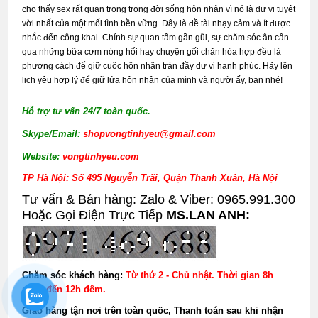
cho thấy sex rất quan trọng trong đời sống hôn nhân vì nó là dư vị tuyệt
vời nhất của một mối tình bền vững. Đây là đề tài nhạy cảm và ít được
nhắc đến công khai. Chính sự quan tâm gần gũi, sự chăm sóc ân cần
qua những bữa cơm nóng hổi hay chuyện gối chăn hòa hợp đều là
phương cách để giữ cuộc hôn nhân tràn đầy dư vị hạnh phúc. Hãy lên
lịch yêu hợp lý để giữ lửa hôn nhân của mình và người ấy, bạn nhé!
Hỗ trợ tư vấn 24/7 toàn quốc.
Skype/Email:
shopvongtinhyeu@gmail.com
Website:
vongtinhyeu.com
TP Hà Nội: Số 495 Nguyễn Trãi, Quận Thanh Xuân, Hà Nội
Tư vấn & Bán hàng: Zalo & Viber: 0965.991.300
Hoặc Gọi Điện Trực Tiếp
MS.LAN ANH:
Chăm sóc khách hàng:
Từ thứ 2 - Chủ nhật. Thời gian 8h
sáng đến 12h đêm.
Giao hàng tận nơi trên toàn quốc, Thanh toán sau khi nhận