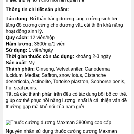
nhiều thú vị hơn cho mỗi lần quan hệ.
Thông tin chi tiết sản phẩm:
Tác dụng:
Bổ thận tráng dương tăng cường sinh lực,
tăng độ cương cứng cho dương vật, cải thiện khả năng
hoạt động sinh lý.
Quy cách:
12 viên/hộp
Hàm lượng:
3800mg/1 viên
Sử dụng:
1 viên/ngày
Thời gian thuốc còn tác dụng:
khoảng 2-3 ngày
Sản xuất:
Mỹ
Thành phần:
Ginseng, Velvet antler, Ganoderma
lucidum, Medlar, Saffron, snow lotus, Cistanche
deserticola, Actinolite, Tortoise plastron, Seahorse penis,
Fur seal penis.
Tất cả các thành phần trên đều có tác dụng bồi bổ cơ thể,
giúp cơ thể phục hồi năng lượng, nhất là cải thiện vấn đề
thường gặp mà khó nói của nam giới.
Nguyên nhân sử dụng thuốc cường dương Maxman