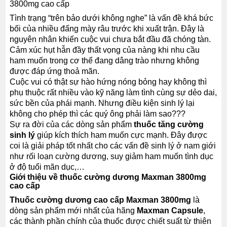
3800mg cao cấp
Tình trạng “trên bảo dưới không nghe” là vấn đề khá bức
bối của nhiều đấng mày râu trước khi xuất trận. Đây là
nguyên nhân khiến cuộc vui chưa bắt đầu đã chóng tàn.
Cảm xúc hụt hẫn đầy thất vọng của nàng khi nhu cầu
ham muốn trong cơ thể đang dâng trào nhưng không
được đáp ứng thoả mãn.
Cuộc vui có thật sự hào hứng nóng bỏng hay không thì
phụ thuộc rất nhiều vào kỹ năng làm tình cùng sự dẻo dai,
sức bền của phái mạnh. Nhưng điều kiện sinh lý lại
không cho phép thì các quý ông phải làm sao???
Sự ra đời của các dòng sản phẩm
thuốc tăng cường
sinh lý
giúp
kích thích ham muốn cực mạnh. Đây được
coi là giải pháp tốt nhất cho các vấn đề sinh lý ở nam giới
như rối loạn cường dương, suy giảm ham muốn tình dục
ở độ tuổi mãn dục,…
Giới thiệu về thuốc cường dương Maxman 3800mg
cao cấp
Thuốc cường dương cao cấp Maxman 3800mg
là
dòng sản phẩm mới nhất của hãng
Maxman Capsule
,
các thành phần chính của thuốc được chiết suất từ thiên