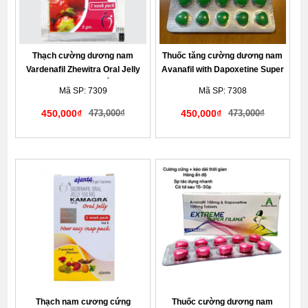
Thạch cường dương nam
Thuốc tăng cường dương nam
Vardenafil Zhewitra Oral Jelly
Avanafil with Dapoxetine Super
20mg chính hãng Ân Độ
Filana 100mg hộp 10 viên chính
Mã SP: 7309
Mã SP: 7308
hãng Ấn Độ
450,000₫
473,000₫
450,000₫
473,000₫
Giao hàng kín đáo tế nhị
Giao hàng kín đáo tế nhị
Thạch nam cương cứng
Thuốc cường dương nam