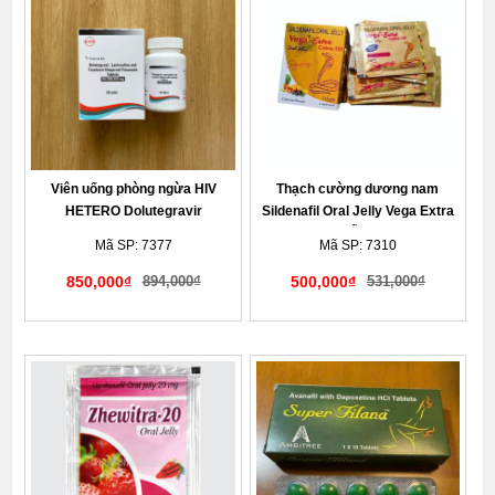
Viên uống phòng ngừa HIV
Thạch cường dương nam
HETERO Dolutegravir
Sildenafil Oral Jelly Vega Extra
Lamivudine Tenofovir
Cobra 120mg Ấn Độ cực mạnh
Mã SP: 7377
Mã SP: 7310
50/300/300mg hộp 30 viên
850,000₫
894,000₫
500,000₫
531,000₫
Giao hàng kín đáo tế nhị
Giao hàng kín đáo tế nhị