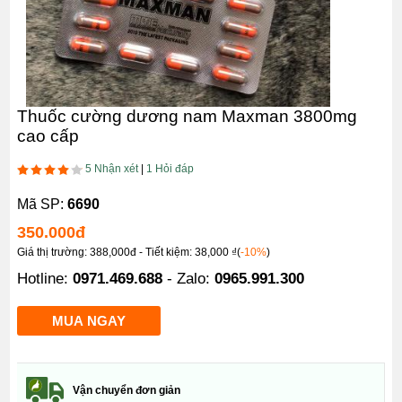
Thuốc cường dương nam Maxman 3800mg
cao cấp
5 Nhận xét
|
1 Hỏi đáp
Mã SP:
6690
350.000
đ
Giá thị trường: 388,000đ - Tiết kiệm: 38,000 ₫(
-10%
)
Hotline:
0971.469.688
- Zalo:
0965.991.300
Vận chuyển đơn giản