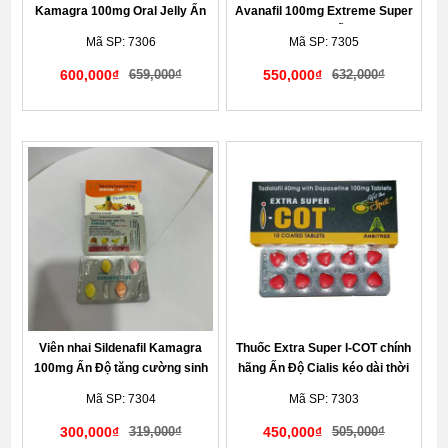
Kamagra 100mg Oral Jelly Ấn
Avanafil 100mg Extreme Super
Độ chính hãng bản Vol II hộp 7
Pilana chính hãng Ấn Độ kéo dài
Mã SP: 7306
Mã SP: 7305
gói
thời gian
600,000₫
659,000₫
550,000₫
632,000₫
Giao hàng kín đáo tế nhị
Giao hàng kín đáo tế nhị
Viên nhai Sildenafil Kamagra
Thuốc Extra Super I-COT chính
100mg Ấn Độ tăng cường sinh
hãng Ấn Độ Cialis kéo dài thời
lý nam vị trái cây
gian quan hệ và tăng độ cứng
Mã SP: 7304
Mã SP: 7303
khi cương cứng
300,000₫
319,000₫
450,000₫
505,000₫