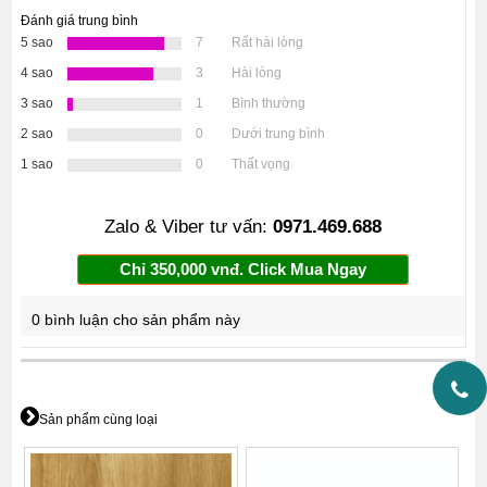
Đánh giá trung bình
5 sao
7
Rất hài lòng
4 sao
3
Hài lòng
3 sao
1
Bình thường
2 sao
0
Dưới trung bình
1 sao
0
Thất vọng
Zalo & Viber tư vấn:
0971.469.688
Chỉ 350,000 vnđ. Click Mua Ngay
0 bình luận cho sản phẩm này
Sản phẩm cùng loại