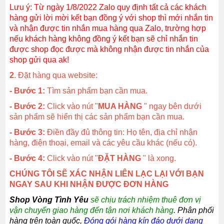
Lưu ý: Từ ngày 1/8/2022 Zalo quy định tất cả các khách
hàng gửi lời mời kết bạn đồng ý với shop thì mới nhắn tin
và nhận được tin nhắn mua hàng qua Zalo, trường hợp
nếu khách hàng không đồng ý kết bạn sẽ chỉ nhắn tin
được shop đọc được mà không nhận được tin nhắn của
shop gửi qua ak!
2
. Đặt hàng qua website:
- Bước 1:
Tìm sản phẩm bạn cần mua.
- Bước 2:
Click vào nút "
MUA HÀNG
" ngay bên dưới
sản phẩm sẽ hiển thị các sản phẩm bạn cần mua.
- Bước 3:
Điền đầy đủ thông tin: Họ tên, địa chỉ nhận
hàng, điện thoại, email và các yêu cầu khác (nếu có).
- Bước 4:
Click vào nút "
ĐẶT HÀNG
" là xong.
CHÚNG TÔI SẼ XÁC NHẬN LIÊN LẠC LẠI VỚI BẠN
NGAY SAU KHI NHẬN ĐƯỢC ĐƠN HÀNG
Shop Vòng Tình Yêu
sẽ chịu trách nhiệm thuê đơn vị
vận chuyển giao hàng đến tận nơi khách hàng
. Phân phối
hàng trên toàn quốc,
Đóng gói hàng kín đáo dưới dạng