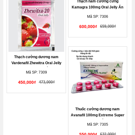
Thạch nam cương cứng
Kamagra 100mg Oral Jelly Ấn
Độ chính hãng bản Vol II hộp 7
Mã SP: 7306
gói
600,000₫
659,000₫
Giao hàng kín đáo tế nhị
Thạch cường dương nam
Vardenafil Zhewitra Oral Jelly
20mg chính hãng Ân Độ
Mã SP: 7309
450,000₫
473,000₫
Giao hàng kín đáo tế nhị
Thuốc cường dương nam
Avanafil 100mg Extreme Super
Pilana chính hãng Ấn Độ kéo dài
Mã SP: 7305
thời gian
550,000₫
632,000₫