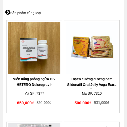
Sản phẩm cùng loại
Viên uống phòng ngừa HIV
Thạch cường dương nam
HETERO Dolutegravir
Sildenafil Oral Jelly Vega Extra
Lamivudine Tenofovir
Cobra 120mg Ấn Độ cực mạnh
Mã SP: 7377
Mã SP: 7310
50/300/300mg hộp 30 viên
850,000₫
894,000₫
500,000₫
531,000₫
Giao hàng kín đáo tế nhị
Giao hàng kín đáo tế nhị