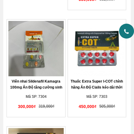
Giao hàng kín đáo tế nhị
Viên nhai Sildenafil Kamagra
Thuốc Extra Super I-COT chính
100mg Ấn Độ tăng cường sinh
hãng Ấn Độ Cialis kéo dài thời
lý nam vị trái cây
gian quan hệ và tăng độ cứng
Mã SP: 7304
Mã SP: 7303
khi cương cứng
300,000₫
319,000₫
450,000₫
505,000₫
Giao hàng kín đáo tế nhị
Giao hàng kín đáo tế nhị