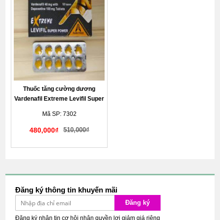
Thuốc tăng cường dương
Vardenafil Extreme Levifil Super
Power kéo dài quan hệ
Mã SP: 7302
480,000₫
510,000₫
Giao hàng kín đáo tế nhị
Đăng ký thông tin khuyến mãi
Đăng ký
Đăng ký nhận tin cơ hội nhận quyền lợi giảm giá riêng