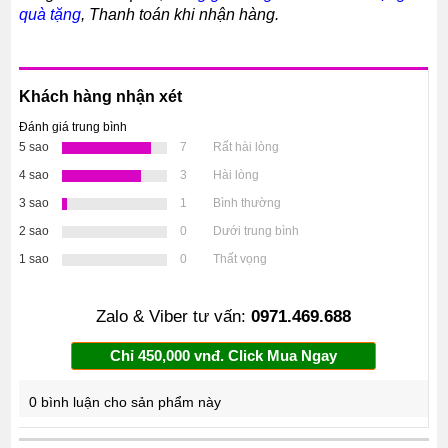
quà tặng
, Thanh toán khi nhận hàng.
Khách hàng nhận xét
Đánh giá trung bình
5 sao
7
Rất hài lòng
4 sao
3
Hài lòng
3 sao
1
Bình thường
2 sao
0
Dưới trung bình
1 sao
0
Thất vọng
Zalo & Viber tư vấn:
0971.469.688
Chỉ 450,000 vnđ. Click Mua Ngay
0 bình luận cho sản phẩm này