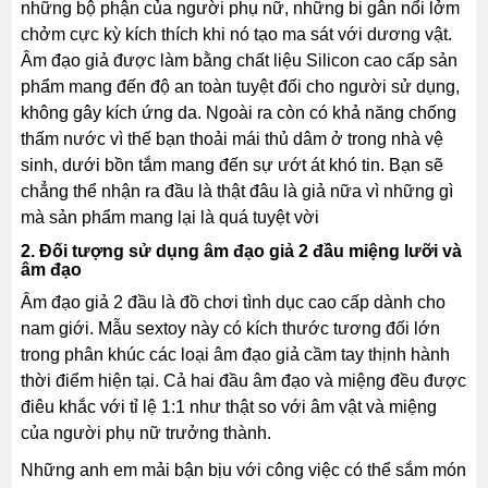
những bộ phận của người phụ nữ, những bi gân nổi lởm
chởm cực kỳ kích thích khi nó tạo ma sát với dương vật.
Âm đạo giả được làm bằng chất liệu Silicon cao cấp sản
phẩm mang đến độ an toàn tuyệt đối cho người sử dụng,
không gây kích ứng da. Ngoài ra còn có khả năng chống
thấm nước vì thế bạn thoải mái thủ dâm ở trong nhà vệ
sinh, dưới bồn tắm mang đến sự ướt át khó tin. Bạn sẽ
chẳng thể nhận ra đầu là thật đâu là giả nữa vì những gì
mà sản phẩm mang lại là quá tuyệt vời
2. Đối tượng sử dụng âm đạo giả 2 đầu miệng lưỡi và
âm đạo
Âm đạo giả 2 đầu là đồ chơi tình dục cao cấp dành cho
nam giới. Mẫu sextoy này có kích thước tương đối lớn
trong phân khúc các loại âm đạo giả cầm tay thịnh hành
thời điểm hiện tại. Cả hai đầu âm đạo và miệng đều được
điêu khắc với tỉ lệ 1:1 như thật so với âm vật và miệng
của người phụ nữ trưởng thành.
Những anh em mải bận bịu với công việc có thể sắm món