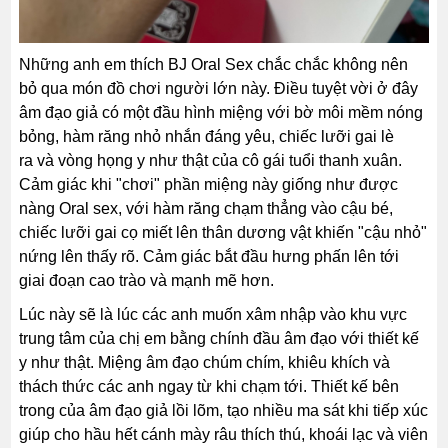
Những anh em thích BJ Oral Sex chắc chắc không nên
bỏ qua món đồ chơi người lớn này. Điều tuyệt vời ở đây
âm đạo giả có một đầu hình miệng với bờ môi mềm nóng
bỏng, hàm răng nhỏ nhắn đáng yêu, chiếc lưỡi gai lè
ra và vòng họng y như thật của cô gái tuổi thanh xuân.
Cảm giác khi "chơi" phần miệng này giống như được
nàng Oral sex, với hàm răng chạm thẳng vào cậu bé,
chiếc lưỡi gai cọ miết lên thân dương vật khiến "cậu nhỏ"
nứng lên thấy rõ. Cảm giác bắt đầu hưng phấn lên tới
giai đoạn cao trào và mạnh mẽ hơn.
Lúc này sẽ là lúc các anh muốn xâm nhập vào khu vực
trung tâm của chị em bằng chính đầu âm đạo với thiết kế
y như thật. Miệng âm đạo chúm chím, khiêu khích và
thách thức các anh ngay từ khi chạm tới. Thiết kế bên
trong của âm đạo giả lồi lõm, tạo nhiều ma sát khi tiếp xúc
giúp cho hầu hết cánh mày râu thích thú, khoái lạc và viên