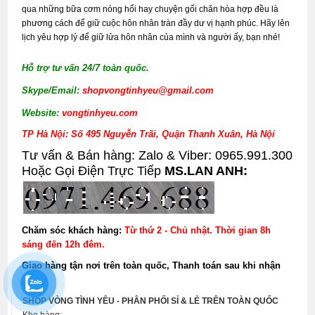
qua những bữa cơm nóng hổi hay chuyện gối chăn hòa hợp đều là
phương cách để giữ cuộc hôn nhân tràn đầy dư vị hạnh phúc. Hãy lên
lịch yêu hợp lý để giữ lửa hôn nhân của mình và người ấy, bạn nhé!
Hỗ trợ tư vấn 24/7 toàn quốc.
Skype/Email:
shopvongtinhyeu@gmail.com
Website:
vongtinhyeu.com
TP Hà Nội: Số 495 Nguyễn Trãi, Quận Thanh Xuân, Hà Nội
Tư vấn & Bán hàng: Zalo & Viber: 0965.991.300
Hoặc Gọi Điện Trực Tiếp
MS.LAN ANH:
Chăm sóc khách hàng:
Từ thứ 2 - Chủ nhật. Thời gian 8h
sáng đến 12h đêm.
Giao hàng tận nơi trên toàn quốc, Thanh toán sau khi nhận
hàng.
SHOP VÒNG TÌNH YÊU - PHÂN PHỐI SỈ & LẺ TRÊN TOÀN QUỐC
Kho hàng: