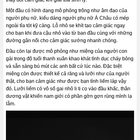
Một đầu có hình dạng mô phỏng trông như âm đạo của
người phụ nữ, kiểu dáng người phụ nữ Á Châu có mép
ngoài tỉa tót kỹ càng. Lỗ nhỏ se khít tạo cảm giác ngay
cho bạn khi đưa cậu nhỏ vào từ ban đầu cùng với những
đường gân nổi cho cảm giác sướng nhanh chóng.
Đầu còn lại được mô phỏng như miệng của người con
gái trong độ tuổi thanh xuân khao khát tình dục cháy bỏng
và sẵn sàng bú mút các anh bất cứ lúc nào. Đặc biệt
miệng còn được thiết kế cả răng và lưỡi như của người
thật, cho bạn cảm giác như được bạn tình liếm láp vậy
đó. Lưỡi liếm có vô số gai nhỏ li ti cọ vào đầu khấc, thân
dương vật khiến nam giới có phần gờn gợn rùng mình lạ
lẫm.