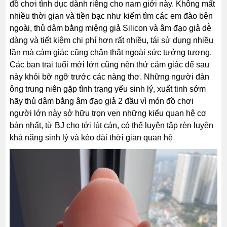
đồ chơi tình dục dành riêng cho nam giới này. Không mất
nhiều thời gian và tiền bạc như kiếm tìm các em đào bên
ngoài, thủ dâm bằng miệng giả Silicon và âm đạo giả dễ
dàng và tiết kiệm chi phí hơn rất nhiều, tái sử dụng nhiều
lần mà cảm giác cũng chân thật ngoài sức tưởng tượng.
Các bạn trai tuổi mới lớn cũng nên thử cảm giác để sau
này khỏi bỡ ngỡ trước các nàng thơ. Những người đàn
ông trung niên gặp tình trạng yếu sinh lý, xuất tinh sớm
hãy thủ dâm bằng âm đạo giả 2 đầu vì món đồ chơi
người lớn này sở hữu trọn vẹn những kiểu quan hệ cơ
bản nhất, từ BJ cho tới lút cán, có thể luyện tập rèn luyện
khả năng sinh lý và kéo dài thời gian quan hệ