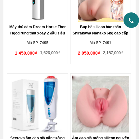
Máy thủ dâm Dream Horse Thor
Búp bê silicon bán thân
Hgod rung thụt xoay 2 đầu siêu
Shirakawa Nanako 6kg cao cấp
chân thực cho nam
tại Hà Nội, Hồ Chí Minh
Mã SP: 7495
Mã SP: 7491
1,450,000₫
1,526,000₫
2,050,000₫
2,157,000₫
Giao hàng kín đáo tế nhị
Giao hàng kín đáo tế nhị
Sextoys âm đạo giả gắn tường
Âm đạo giả mông silicon nguyên