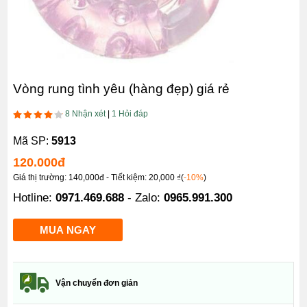
Vòng rung tình yêu (hàng đẹp) giá rẻ
8 Nhận xét
|
1 Hỏi đáp
Mã SP:
5913
120.000
đ
Giá thị trường: 140,000đ - Tiết kiệm: 20,000 ₫(
-10%
)
Hotline:
0971.469.688
- Zalo:
0965.991.300
Vận chuyển đơn giản