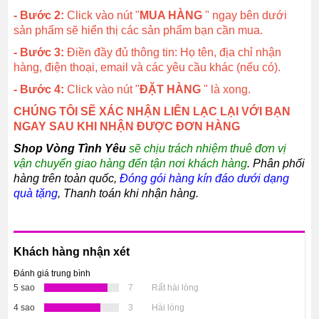
- Bước 2:
Click vào nút "
MUA HÀNG
" ngay bên dưới
sản phẩm sẽ hiển thị các sản phẩm bạn cần mua.
- Bước 3:
Điền đầy đủ thông tin: Họ tên, địa chỉ nhận
hàng, điện thoại, email và các yêu cầu khác (nếu có).
- Bước 4:
Click vào nút "
ĐẶT HÀNG
" là xong.
CHÚNG TÔI SẼ XÁC NHẬN LIÊN LẠC LẠI VỚI BẠN
NGAY SAU KHI NHẬN ĐƯỢC ĐƠN HÀNG
Shop Vòng Tình Yêu
sẽ chịu trách nhiệm thuê đơn vị
vận chuyển giao hàng đến tận nơi khách hàng
. Phân phối
hàng trên toàn quốc,
Đóng gói hàng kín đáo dưới dạng
quà tặng
, Thanh toán khi nhận hàng.
Khách hàng nhận xét
Đánh giá trung bình
5 sao
7
Rất hài lòng
4 sao
3
Hài lòng