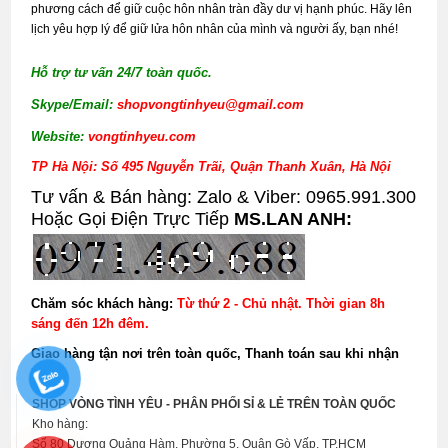
phương cách để giữ cuộc hôn nhân tràn đầy dư vị hạnh phúc. Hãy lên
lịch yêu hợp lý để giữ lửa hôn nhân của mình và người ấy, bạn nhé!
Hỗ trợ tư vấn 24/7 toàn quốc.
Skype/Email:
shopvongtinhyeu@gmail.com
Website:
vongtinhyeu.com
TP Hà Nội: Số 495 Nguyễn Trãi, Quận Thanh Xuân, Hà Nội
Tư vấn & Bán hàng: Zalo & Viber: 0965.991.300
Hoặc Gọi Điện Trực Tiếp
MS.LAN ANH:
Chăm sóc khách hàng:
Từ thứ 2 - Chủ nhật. Thời gian 8h
sáng đến 12h đêm.
Giao hàng tận nơi trên toàn quốc, Thanh toán sau khi nhận
hàng.
SHOP VÒNG TÌNH YÊU - PHÂN PHỐI SỈ & LẺ TRÊN TOÀN QUỐC
Kho hàng:
Số 80 Dương Quảng Hàm, Phường 5, Quận Gò Vấp, TP.HCM