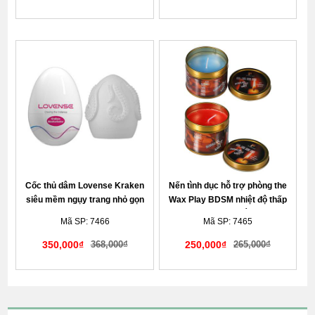
Giao hàng kín đáo tế nhị
Giao hàng kín đáo tế nhị
Cốc thủ dâm Lovense Kraken
Nến tình dục hỗ trợ phòng the
siêu mềm ngụy trang nhỏ gọn
Wax Play BDSM nhiệt độ thấp
nhỏ giọt có hộp sắt bảo vệ
Mã SP: 7466
Mã SP: 7465
350,000₫
368,000₫
250,000₫
265,000₫
Giao hàng kín đáo tế nhị
Giao hàng kín đáo tế nhị