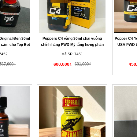
riginal Đen 30ml
Poppers C4 vàng 30ml chai vuông
Popper C4 Y
i cảm cho Top Bot
chính hãng PWD Mỹ tăng hưng phấn
USA PWD t
BT
cho Top Bot LGBT
7452
Mã SP: 7451
567,000₫
600,000₫
631,000₫
450
 đáo tế nhị
Giao hàng kín đáo tế nhị
Giao h