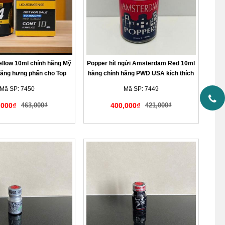
ellow 10ml chính hãng Mỹ
Popper hít ngửi Amsterdam Red 10ml
ăng hưng phấn cho Top
hàng chính hãng PWD USA kích thích
Bot
mạnh cho Top Bot LGBT
Mã SP: 7450
Mã SP: 7449
,000₫
463,000₫
400,000₫
421,000₫
àng kín đáo tế nhị
Giao hàng kín đáo tế nhị