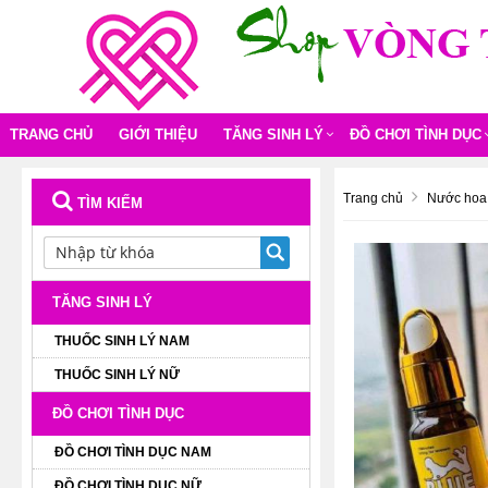
TRANG CHỦ
GIỚI THIỆU
TĂNG SINH LÝ
ĐỒ CHƠI TÌNH DỤC
Trang chủ
Nước hoa 
TÌM KIẾM
TĂNG SINH LÝ
THUỐC SINH LÝ NAM
THUỐC SINH LÝ NỮ
ĐỒ CHƠI TÌNH DỤC
ĐỒ CHƠI TÌNH DỤC NAM
ĐỒ CHƠI TÌNH DỤC NỮ