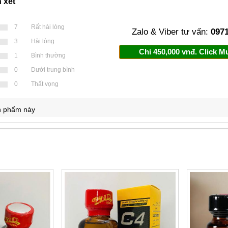
 xét
7
Rất hài lòng
Zalo & Viber tư vấn:
0971
3
Hài lòng
Chỉ 450,000 vnđ. Click 
1
Bình thường
0
Dưới trung bình
0
Thất vọng
ản phẩm này