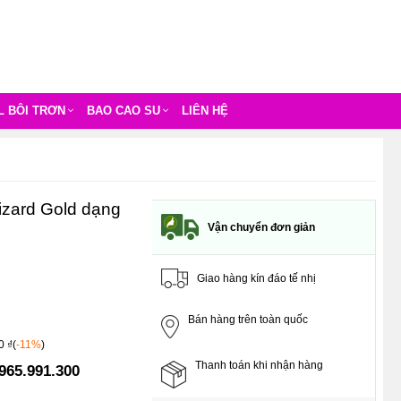
L BÔI TRƠN
BAO CAO SU
LIÊN HỆ
izard Gold dạng
Vận chuyển đơn giản
Giao hàng kín đáo tế nhị
Bán hàng trên toàn quốc
0 ₫(
-11%
)
Thanh toán khi nhận hàng
965.991.300