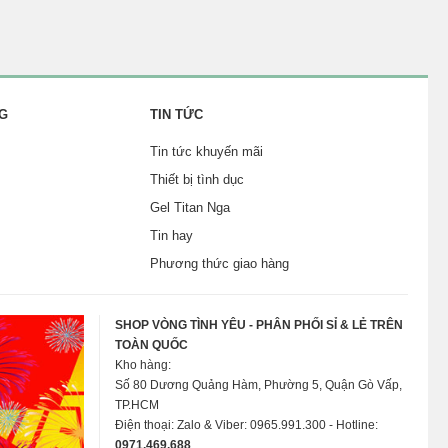
G
TIN TỨC
Tin tức khuyến mãi
Thiết bị tình dục
Gel Titan Nga
Tin hay
Phương thức giao hàng
SHOP VÒNG TÌNH YÊU - PHÂN PHỐI SỈ & LẺ TRÊN
TOÀN QUỐC
Kho hàng:
Số 80 Dương Quảng Hàm, Phường 5, Quận Gò Vấp,
TP.HCM
Điện thoại: Zalo & Viber: 0965.991.300 - Hotline:
0971.469.688