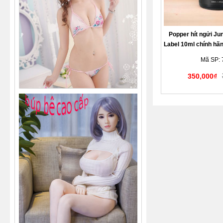
Popper hít ngửi Ju
Label 10ml chính h
cho Top Bot tă
Mã SP: 
350,000₫
Giao hàng kín