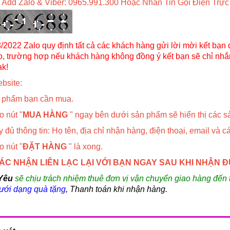
 Add Zalo & Viber: 0965.991.300 Hoặc Nhắn Tin Gọi Điện Trực
/2022 Zalo quy định tất cả các khách hàng gửi lời mời kết bạn 
, trường hợp nếu khách hàng không đồng ý kết bạn sẽ chỉ nh
ak!
bsite:
 phẩm bạn cần mua.
o nút "
MUA HÀNG
" ngay bên dưới sản phẩm sẽ hiển thị các 
 đủ thông tin: Họ tên, địa chỉ nhận hàng, điện thoại, email và c
o nút "
ĐẶT HÀNG
" là xong.
XÁC NHẬN LIÊN LẠC LẠI VỚI BẠN NGAY SAU KHI NHẬN
Yêu
sẽ chịu trách nhiệm thuê đơn vị vận chuyển giao hàng đến
dưới dạng quà tặng
, Thanh toán khi nhận hàng.