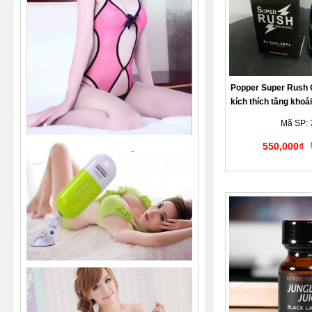
Popper Super Rush O
kích thích tăng khoá
- LG
Mã SP: 
550,000₫
Giao hàng kín