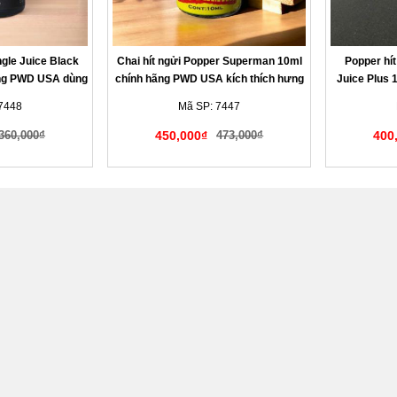
ngle Juice Black
Chai hít ngửi Popper Superman 10ml
Popper hít
ãng PWD USA dùng
chính hãng PWD USA kích thích hưng
Juice Plus
ng hưng phấn
phấn cho Top Bot Cực Mạnh
phấn mạnh
7448
Mã SP: 7447
360,000₫
450,000₫
473,000₫
400
 đáo tế nhị
Giao hàng kín đáo tế nhị
Giao h