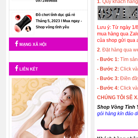
0971469688
1
. Quý khách hàng
Đồ chơi tình dục giá rẻ
Tháng 5, 2023 I Mua ngay -
Lưu ý: Từ ngày 1/8
Shop vòng tình yêu
mua hàng qua Zalo
của shop gửi qua 
MẠNG XÃ HỘI
2
. Đặt hàng qua we
- Bước 1:
Tìm sản
- Bước 2:
Click và
LIÊN KẾT
- Bước 3:
Điền đầy
- Bước 4:
Click và
CHÚNG TÔI SẼ 
Shop Vòng Tình 
gói hàng kín đáo 