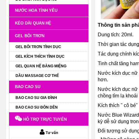
NƯỚC HOA TÌNH YÊU
KÉO DÀI QUAN HỆ
Thông tin sản ph
Dung tích: 20ml.
GEL BÔI TRƠN
Thời gian tác dụng
GEL BÔI TRƠN TÌNH DỤC
Tác dụng chính kí
GEL KÍCH THÍCH TÌNH DỤC
Tinh chất tăng ha
GEL QUAN HỆ BẰNG MIỆNG
Nước kích dục nữ 
DẦU MASSAGE CƠ THỂ
hơn.
BAO CAO SU
Nước kích dục nữ B
chồng tìm lạ khoái 
BAO CAO SU GIA ĐÌNH
Kích thích " cô bé
BAO CAO SU ĐÔN DÊN
Nước Blue Wizard 
HỖ TRỢ TRỰC TUYẾN
kỳ dễ sử dụng tron
Đối tượng sử d
Tư vấn