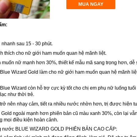
ẩm:
 nhanh sau 15 - 30 phút.
ch thích cho nữ giới ham muốn quan hệ mãnh liệt.
m muốn nữ mạnh hơn 30%, thiết kế mẫu mã sang trọng hơn, dễ
Blue Wizard Gold làm cho nữ giới ham muốn quan hệ mãnh liệt,
lue Wizard còn hỗ trợ cực kỳ tốt cho chị em phụ nữ luống tuổi 
lạc như thời trẻ.
" trở nên nhạy cảm, tiết ra nhiều nước nhờn hơn, trị được hiện t
Gold ngoài mạnh hơn phiên bản cũ màu xanh 30%, còn lại vẫn
g mọi điều kiện hoàn cảnh.
ụng nước BLUE WIZARD GOLD PHIÊN BẢN CAO CẤP: