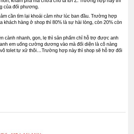
 hôn, khám phá mà chưa cho ta tới Z. Trường hợp này thì
ng của đối phương.
 cảm cần tìm lại khoái cảm như lúc ban đầu. Trường hợp
a khách hàng ở shop thì 80% là sự hài lòng, còn 20% còn
nh nhanh, gọn, lẹ thì sản phẩm chỉ hỗ trợ được anh
hư anh em uống cường dương vào mà đối diện là cô nàng
ô tolet tự xử thôi…Trường hợp này thì shop sẽ hỗ trợ đổi