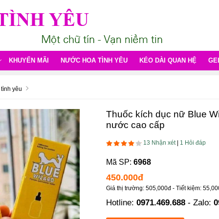
KHUYẾN MÃI
NƯỚC HOA TÌNH YÊU
KÉO DÀI QUAN HỆ
GE
tình yêu
Thuốc kích dục nữ Blue W
nước cao cấp
13 Nhận xét
|
1 Hỏi đáp
Mã SP:
6968
450.000
đ
Giá thị trường: 505,000đ - Tiết kiệm: 55,00
Hotline:
0971.469.688
- Zalo:
0