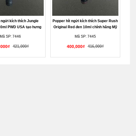
 ngửi kích thích Jungle
Popper hít ngửi kích thích Super Rush
 10ml PWD USA tạo hưng
Original Red đen 10ml chính hãng Mỹ
 mẽ cực phê cho LGBT
PWD tạo sự hưng phấn Top Bot
Mã SP: 7446
Mã SP: 7445
,000₫
421,000₫
400,000₫
416,000₫
àng kín đáo tế nhị
Giao hàng kín đáo tế nhị