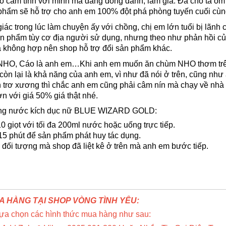
ó cảm tình với mình mà đang đỏng đảnh, làm giá. Đã cho ta ôm
phẩm sẽ hỗ trợ cho anh em 100% đột phá phòng tuyến cuối cù
iác trong lúc làm chuyện ấy với chồng, chị em lớn tuổi bị lãnh
sản phẩm tùy cơ địa người sử dụng, nhưng theo như phản hồi củ
ịa không hợp nên shop hỗ trợ đổi sản phẩm khác.
O, Cáo là anh em…Khi anh em muốn ăn chùm NHO thơm trên cà
còn lại là khả năng của anh em, vì như đã nói ở trên, cũng n
 trơ xương thì chắc anh em cũng phải câm nín mà chạy về nhà v
 với giá 50% giá thật nhé.
ng nước kích dục nữ BLUE WIZARD GOLD:
10 giọt với tối đa 200ml nước hoặc uống trực tiếp.
15 phút để sản phẩm phát huy tác dụng.
 đối tượng mà shop đã liệt kê ở trên mà anh em bước tiếp.
 HÀNG TẠI SHOP VÒNG TÌNH YÊU:
lựa chọn các hình thức mua hàng như sau: