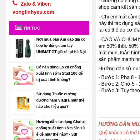
- Những cô nàng c
Zalo & Viber:
shop cam kết sản 
vongtinhyeu.com
- Chị em mất cảm g
này thì tác dụng 
TIN TỨC
lại có thể do cơ đ
- CÁO VÀ CHÙM NH
Nơi mua bán Âm đạo giả co
bóp tự động cầm tay
em 50% thôi. 50% 
UNIMAT GT giá rẻ tại Hà Nội
mặt mụn, thân hình
sản phẩm mạnh hơn
Có nên dùng Lọ xịt chống
Hướng dẫn sử dụ
xuất tinh sớm Stud 100 để
- Bước 1: Pha 8 - 
trị xuất tinh không?
- Bước 2: Chờ 5 - 
- Bước 3: Tùy theo
Sử dụng Thuốc cường
dương nam Viagra như thế
nào cho hiệu quả?
Hướng dẫn sử dụng Chai xịt
HƯỚNG DẪN MUA
chống xuất tinh sớm Sìn sú
Quý khách có thể 
ê đê như thế nào? - Sdt