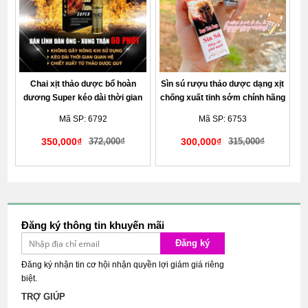
Chai xịt thảo dược bổ hoàn
Sìn sú rượu thảo dược dạng xịt
dương Super kéo dài thời gian
chống xuất tinh sớm chính hãng
quan hệ chính hãng
Mã SP: 6792
Mã SP: 6753
350,000₫
372,000₫
300,000₫
315,000₫
Giao hàng kín đáo tế nhị
Giao hàng kín đáo tế nhị
Đăng ký thông tin khuyến mãi
Đăng ký
Đăng ký nhận tin cơ hội nhận quyền lợi giảm giá riêng
biệt.
TRỢ GIÚP