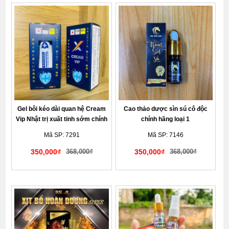
Gel bôi kéo dài quan hệ Cream
Cao thảo dược sìn sú cô độc
Vip Nhật trị xuất tinh sớm chính
chính hãng loại 1
hãng cho nam
Mã SP: 7291
Mã SP: 7146
350,000₫
368,000₫
350,000₫
368,000₫
Giao hàng kín đáo tế nhị
Giao hàng kín đáo tế nhị