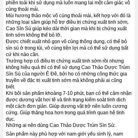
phiền toái khi sử dụng mà luôn mang lại một cảm giác vô
cùng thoải mái.
Mùi hương thảo mộc vô cùng thoải mái, kết hợp với đó là
những loại sâm giúp hỗ trợ điều trị chứng xuất tinh sớm,
Cao Sìn Sú giúp kéo dài thời gian mà khi bị chứng xuất
tinh sớm không thể bỏ lỡ.
Được chiết xuất nhỏ gọn vô cùng thông dụng, có thể bỏ
sìn sú ở trong túi, vô cùng tiện lợi mà có thể sử dụng bất
cứ khi nào cần.
Trường hợp có điều trị chứng xuất tinh sớm rồi nhưng
không hiệu quả thì có thể sử dụng Cao Thảo Dược Trùm
Sìn Sú của người Ê Đê, bởi họ có những công thức gia
truyền về đặc trị xuất tinh sớm mà không phải ai cũng
biết.
Khi bôi sản phẩm khoảng 7-10 phút, bạn có thể cảm nhận
được dương vật hơi tê và tình trạng kiểm soát tinh dịch
một cách đơn giản. Giúp dương vật trở nên luôn cương
cứng. Giúp thăng hoa hơn trong quá trình quan hệ tình
dục.
Những ai nên dùng Cao Thảo Dược Trùm Sìn Sú:
Sản phẩm này phù hợp với nam giới yếu sinh lý, nam