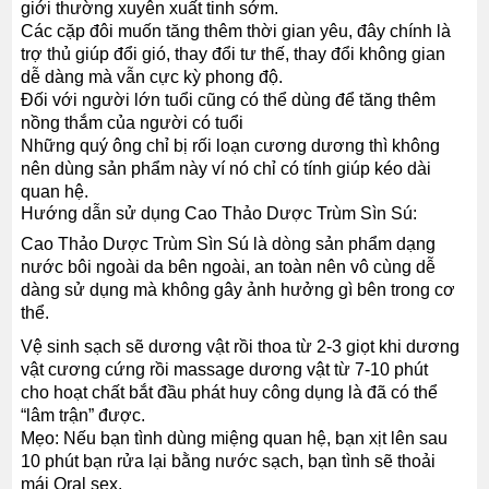
giới thường xuyên xuất tinh sớm.
Các cặp đôi muốn tăng thêm thời gian yêu, đây chính là
trợ thủ giúp đổi gió, thay đổi tư thế, thay đổi không gian
dễ dàng mà vẫn cực kỳ phong độ.
Đối với người lớn tuổi cũng có thể dùng để tăng thêm
nồng thắm của người có tuổi
Những quý ông chỉ bị rối loạn cương dương thì không
nên dùng sản phẩm này ví nó chỉ có tính giúp kéo dài
quan hệ.
Hướng dẫn sử dụng Cao Thảo Dược Trùm Sìn Sú:
Cao Thảo Dược Trùm Sìn Sú là dòng sản phẩm dạng
nước bôi ngoài da bên ngoài, an toàn nên vô cùng dễ
dàng sử dụng mà không gây ảnh hưởng gì bên trong cơ
thể.
Vệ sinh sạch sẽ dương vật rồi thoa từ 2-3 giọt khi dương
vật cương cứng rồi massage dương vật từ 7-10 phút
cho hoạt chất bắt đầu phát huy công dụng là đã có thể
“lâm trận” được.
Mẹo: Nếu bạn tình dùng miệng quan hệ, bạn xịt lên sau
10 phút bạn rửa lại bằng nước sạch, bạn tình sẽ thoải
mái Oral sex.