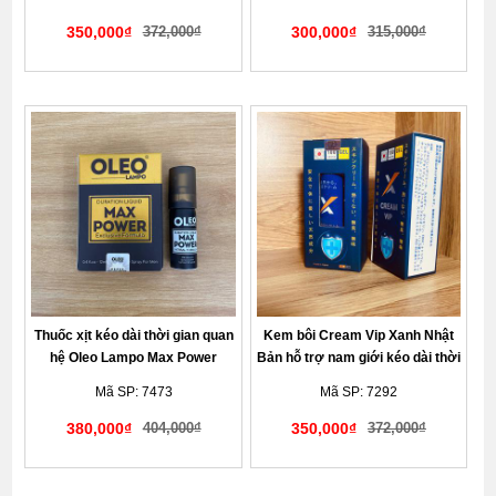
350,000₫
372,000₫
300,000₫
315,000₫
Giao hàng kín đáo tế nhị
Giao hàng kín đáo tế nhị
Thuốc xịt kéo dài thời gian quan
Kem bôi Cream Vip Xanh Nhật
hệ Oleo Lampo Max Power
Bản hỗ trợ nam giới kéo dài thời
chính hãng
gian quan hệ chính hãng
Mã SP: 7473
Mã SP: 7292
380,000₫
404,000₫
350,000₫
372,000₫
Giao hàng kín đáo tế nhị
Giao hàng kín đáo tế nhị