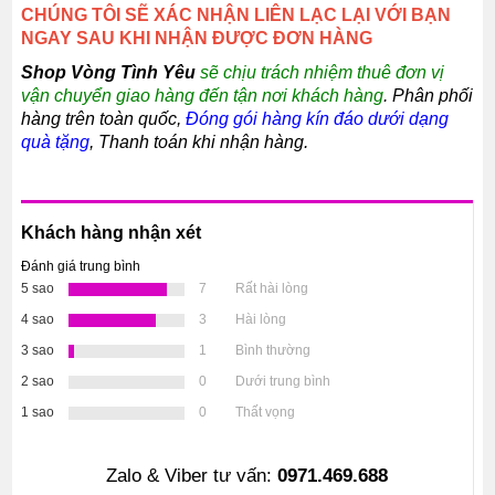
CHÚNG TÔI SẼ XÁC NHẬN LIÊN LẠC LẠI VỚI BẠN
NGAY SAU KHI NHẬN ĐƯỢC ĐƠN HÀNG
Shop Vòng Tình Yêu
sẽ chịu trách nhiệm thuê đơn vị
vận chuyển giao hàng đến tận nơi khách hàng
. Phân phối
hàng trên toàn quốc,
Đóng gói hàng kín đáo dưới dạng
quà tặng
, Thanh toán khi nhận hàng.
Khách hàng nhận xét
Đánh giá trung bình
5 sao
7
Rất hài lòng
4 sao
3
Hài lòng
3 sao
1
Bình thường
2 sao
0
Dưới trung bình
1 sao
0
Thất vọng
Zalo & Viber tư vấn:
0971.469.688