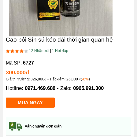
Cao bôi Sìn sú kéo dài thời gian quan hệ
12 Nhận xét
|
1 Hỏi đáp
Mã SP:
6727
300.000
đ
Giá thị trường: 326,000đ - Tiết kiệm: 26,000 ₫(
-8%
)
Hotline:
0971.469.688
- Zalo:
0965.991.300
Vận chuyển đơn giản